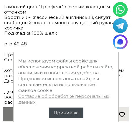
Глубокий цвет "Трюфель" с серым холодным
оттенком
Воротник - классический английский, силуэт
свободный кокон, немного спущенный рукав-
косичка
Подкладка 100% шелк
р-р 46-48
Пр-т Маршала Жукова, 3 +7 964 798 93 75
Столешников переулок, 14 +7 929 942 18 88
Мы используем файлы cookie для
обеспечения корректной работы сайта,
Хотите оформить индивидуальный пошив в своем
аналитики и повышения удобства.
размере и цвете? Приходите или позвоните нам!
Продолжая использовать сайт, вы
Дистанционная оплата и доставка
соглашаетесь на использование
файлов cookie.
Для приобретения этой шубы вы можете
Согласие об обработке персональных
воспользоваться услугой беспроцентной
рассрочки на 6 месяцев!
данных
Принимаю
Узнать о появлении
Ваши преимущества при покупке