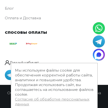
Блог
Оплата и Доставка
СПОСОБЫ ОПЛАТЫ
Личный кабинет
Мы используем файлы cookie для
обеспечения корректной работы сайта,
аналитики и повышения удобства.
Продолжая использовать сайт, вы
соглашаетесь на использование файлов
ООО "Русский мех" @ 2001-2026 Информация на
cookie.
сайте не является публичной офертой. Цены
Согласие об обработке персональных
могут быть изменены.
данных